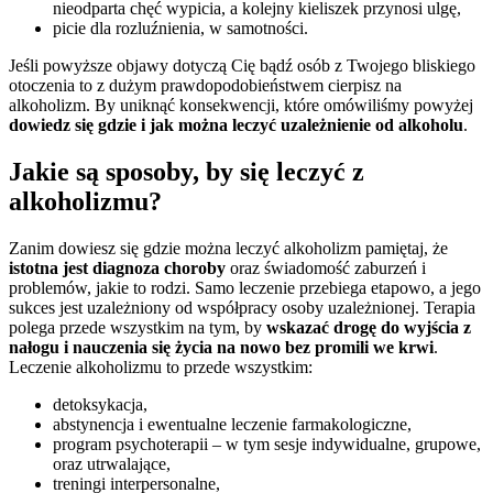
nieodparta chęć wypicia, a kolejny kieliszek przynosi ulgę,
picie dla rozluźnienia, w samotności.
Jeśli powyższe objawy dotyczą Cię bądź osób z Twojego bliskiego
otoczenia to z dużym prawdopodobieństwem cierpisz na
alkoholizm. By uniknąć konsekwencji, które omówiliśmy powyżej
dowiedz się gdzie i jak można leczyć uzależnienie od alkoholu
.
Jakie są sposoby, by się leczyć z
alkoholizmu?
Zanim dowiesz się gdzie można leczyć alkoholizm pamiętaj, że
istotna jest diagnoza choroby
oraz świadomość zaburzeń i
problemów, jakie to rodzi. Samo leczenie przebiega etapowo, a jego
sukces jest uzależniony od współpracy osoby uzależnionej. Terapia
polega przede wszystkim na tym, by
wskazać drogę do wyjścia z
nałogu i nauczenia się życia na nowo bez promili we krwi
.
Leczenie alkoholizmu to przede wszystkim:
detoksykacja,
abstynencja i ewentualne leczenie farmakologiczne,
program psychoterapii – w tym sesje indywidualne, grupowe,
oraz utrwalające,
treningi interpersonalne,