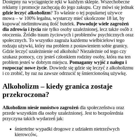
Dostępny na wyciągnięcie ręki w każdym sklepie. Wszechobecne
reklamy i promocje zachęcają do jego zakupu. Czy mówi się jednak
gdzie leczyć alkoholizm
? To właśnie o tej popularnej używce
mowa – w 100% legalna, wystarczy mieć ukończone 18 lat, by
kupować nielimitowaną ilość butelek.
Powoduje wiele zagrożeń
dla zdrowia i życia
nie tylko osoby uzależnionej, lecz także osób z
otoczenia. Źródło traum życiowych i problemów psychicznych oraz
społecznych. To wszystko zagraża każdemu wielbicielowi tego
rodzaju używki, który ma problem z postawieniem sobie granicy.
Gdzie leczyć uzależnienie od alkoholu? Niezależnie od tego czy
szukasz pomocy, czy jesteś członkiem rodziny osoby, która ma ten
problem jesteś w dobrym miejscu.
Pomagamy wyjść z nałogu i
rozpocząć nowe życie
. Dowiedz się gdzie się leczyć z alkoholizmu
i co zrobić, by raz na zawsze odrzucić tę śmiercionośną używkę.
Alkoholizm – kiedy granica zostaje
przekroczona?
Alkoholizm niesie mnóstwo zagrożeń
dla społeczeństwa oraz
przede wszystkim dla osoby uzależnionej. Jest to bezpośrednia
przyczyna takich wydarzeń jak:
śmiertelne wypadki drogowe z udziałem nietrzeźwych
kierowców,