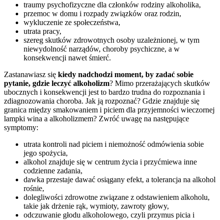
traumy psychofizyczne dla członków rodziny alkoholika,
przemoc w domu i rozpady związków oraz rodzin,
wykluczenie ze społeczeństwa,
utrata pracy,
szereg skutków zdrowotnych osoby uzależnionej, w tym
niewydolność narządów, choroby psychiczne, a w
konsekwencji nawet śmierć.
Zastanawiasz się
kiedy nadchodzi moment, by zadać sobie
pytanie, gdzie leczyć alkoholizm
? Mimo przerażających skutków
ubocznych i konsekwencji jest to bardzo trudna do rozpoznania i
zdiagnozowania choroba. Jak ją rozpoznać? Gdzie znajduje się
granica między smakowaniem i piciem dla przyjemności wieczornej
lampki wina a alkoholizmem? Zwróć uwagę na następujące
symptomy:
utrata kontroli nad piciem i niemożność odmówienia sobie
jego spożycia,
alkohol znajduje się w centrum życia i przyćmiewa inne
codzienne zadania,
dawka przestaje dawać osiągany efekt, a tolerancja na alkohol
rośnie,
dolegliwości zdrowotne związane z odstawieniem alkoholu,
takie jak drżenie rąk, wymioty, zawroty głowy,
odczuwanie głodu alkoholowego, czyli przymus picia i