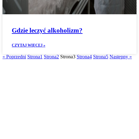
Gdzie leczyć alkoholizm?
CZYTAJ WIĘCEJ »
« Poprzedni
Strona
1
Strona
2
Strona
3
Strona
4
Strona
5
Następny »