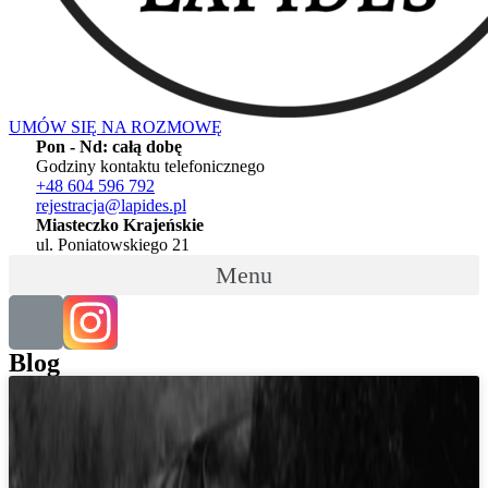
UMÓW SIĘ NA ROZMOWĘ
Pon - Nd: całą dobę
Godziny kontaktu telefonicznego
+48 604 596 792
rejestracja@lapides.pl
Miasteczko Krajeńskie
ul. Poniatowskiego 21
Menu
Blog